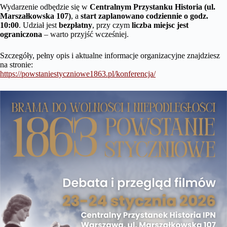
Wydarzenie odbędzie się w
Centralnym Przystanku Historia (ul.
Marszałkowska 107)
, a
start zaplanowano codziennie o godz.
10:00
. Udział jest
bezpłatny
, przy czym
liczba miejsc jest
ograniczona
– warto przyjść wcześniej.
Szczegóły, pełny opis i aktualne informacje organizacyjne znajdziesz
na stronie:
https://powstaniestyczniowe1863.pl/konferencja/