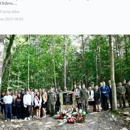
Orderu…
Czytaj dalej
on
2023-10-05