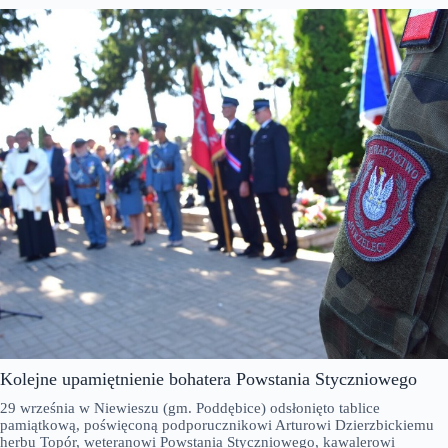
Kolejne upamiętnienie bohatera Powstania Styczniowego
29 września w Niewieszu (gm. Poddębice) odsłonięto tablice
pamiątkową, poświęconą podporucznikowi Arturowi Dzierzbickiemu
herbu Topór, weteranowi Powstania Styczniowego, kawalerowi