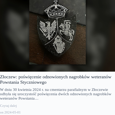
Złoczew: poświęcenie odnowionych nagrobków weteranów
Powstania Styczniowego
W dniu 30 kwietnia 2024 r. na cmentarzu parafialnym w Złoczewie
odbyła się uroczystość poświęcenia dwóch odnowionych nagrobków
weteranów Powstania…
Czytaj dalej
on
2024-05-01