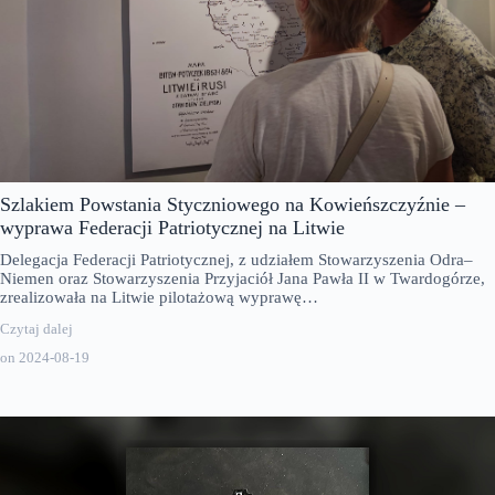
Szlakiem Powstania Styczniowego na Kowieńszczyźnie –
wyprawa Federacji Patriotycznej na Litwie
Delegacja Federacji Patriotycznej, z udziałem Stowarzyszenia Odra–
Niemen oraz Stowarzyszenia Przyjaciół Jana Pawła II w Twardogórze,
zrealizowała na Litwie pilotażową wyprawę…
Czytaj dalej
on
2024-08-19