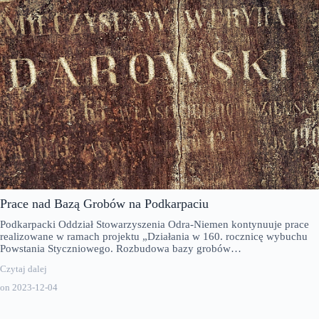
Prace nad Bazą Grobów na Podkarpaciu
Podkarpacki Oddział Stowarzyszenia Odra-Niemen kontynuuje prace
realizowane w ramach projektu „Działania w 160. rocznicę wybuchu
Powstania Styczniowego. Rozbudowa bazy grobów…
Czytaj dalej
on
2023-12-04