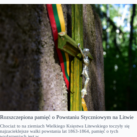
Rozszczepiona pamięć o Powstaniu Styczniowym na Litwie
Chociaż to na ziemiach Wielkiego Księstwa Litewskiego toczyły się
najzacieklejsze walki powstania lat 1863-1864, pamięć o tych
wydarzeniach jest w…